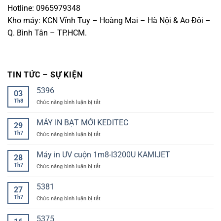
Hotline: 0965979348
Kho máy: KCN Vĩnh Tuy – Hoàng Mai – Hà Nội & Ao Đôi –
Q. Bình Tân – TP.HCM.
TIN TỨC – SỰ KIỆN
5396
03
Th8
ở
Chức năng bình luận bị tắt
MÁY IN BẠT MỚI KEDITEC
29
Th7
ở
Chức năng bình luận bị tắt
MÁY
IN
Máy in UV cuộn 1m8-I3200U KAMIJET
28
BẠT
Th7
ở
Chức năng bình luận bị tắt
MỚI
Máy
KEDITEC
in
5381
27
UV
Th7
ở
Chức năng bình luận bị tắt
cuộn
1m8-
I3200U
5375