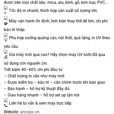
được trên mọi chất liệu: mica, alu, kính, gỗ, kim loại, PVC…
Tốc độ in nhanh, thích hợp sản xuất số lượng lớn.
Máy vận hành ổn định, linh kiện thay thế dễ tìm, chi phí
bảo trì thấp.
Phù hợp xưởng quảng cáo, nội thất, quà tặng, in UV theo
yêu cầu.
Giá máy mới quá cao? Hãy chọn máy UV lướt/đã qua
sử dụng còn nguyên zin.
Tiết kiệm 40–60% chi phí đầu tư
– Chất lượng in vẫn như máy mới
– Được kiểm tra – bảo trì – căn chỉnh trước khi bàn giao
– Bảo hành – hỗ trợ kỹ thuật đầy đủ
– Giao hàng nhanh – hỗ trợ set up tận nơi
Liên hệ tư vấn & xem máy trực tiếp:
Website:
ancojsc.vn