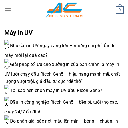
Bỏ
0
qua
nội
dung
Máy in UV
Nhu cầu in UV ngày càng lớn – nhưng chi phí đầu tư
máy mới lại quá cao?
Giải pháp tối ưu cho xưởng in của bạn chính là máy in
UV lướt chạy đầu Ricoh Gen5 – hiệu năng mạnh mẽ, chất
lượng vượt trội, giá đầu tư cực “dễ thở”.
Tại sao nên chọn máy in UV đầu Ricoh Gen5?
Đầu in công nghiệp Ricoh Gen5 – bền bỉ, tuổi thọ cao,
chạy 24/7 ổn định.
Độ phân giải sắc nét, màu lên mịn – bóng – chuẩn, in