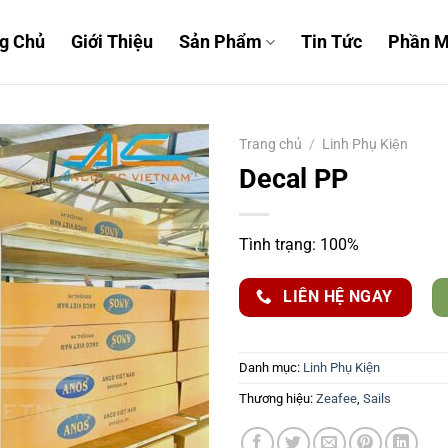
g Chủ
Giới Thiệu
Sản Phẩm
Tin Tức
Phần 
Trang chủ
/
Linh Phụ Kiện
Decal PP
Tình trạng: 100%
LIÊN HỆ NGAY
Danh mục:
Linh Phụ Kiện
Thương hiệu:
Zeafee
,
Sails