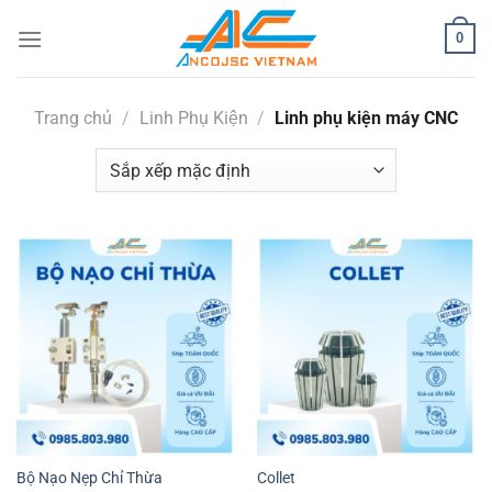
Bỏ
0
qua
nội
dung
Trang chủ
/
Linh Phụ Kiện
/
Linh phụ kiện máy CNC
Bộ Nạo Nẹp Chỉ Thừa
Collet