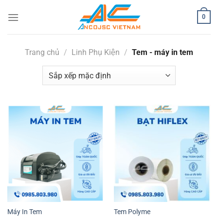
Bỏ
0
qua
nội
dung
Trang chủ
/
Linh Phụ Kiện
/
Tem - máy in tem
Máy In Tem
Tem Polyme