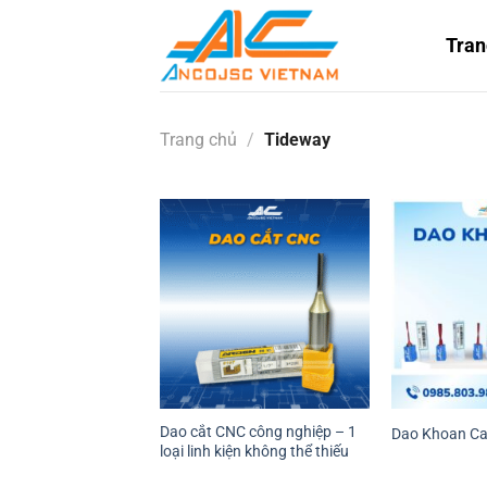
Bỏ
qua
Tran
nội
dung
Trang chủ
/
Tideway
Dao cắt CNC công nghiệp – 1
Dao Khoan C
loại linh kiện không thể thiếu