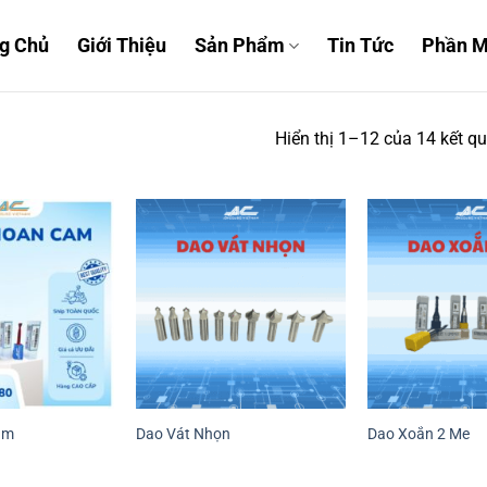
g Chủ
Giới Thiệu
Sản Phẩm
Tin Tức
Phần 
Hiển thị 1–12 của 14 kết q
am
Dao Vát Nhọn
Dao Xoắn 2 Me