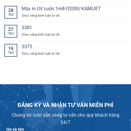
MÁY
IN
Máy in UV cuộn 1m8-I3200U KAMIJET
28
BẠT
Th7
ở
Chức năng bình luận bị tắt
MỚI
Máy
KEDITEC
in
5381
27
UV
Th7
ở
Chức năng bình luận bị tắt
cuộn
1m8-
I3200U
5375
16
KAMIJET
Th7
ở
Chức năng bình luận bị tắt
ĐĂNG KÝ VÀ NHẬN TƯ VẤN MIỄN PHÍ
Chúng tôi luôn sẵn sàng tư vấn cho quý khách hàng
24/7
Họ và tên