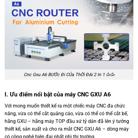
Cnc Gxu A6 BƯỚc Đi CỦa ThỜi ĐẠi 2 In 1 🥳🥳
I. Ưu điểm nổi bật của máy CNC GXU A6
Với mong muốn thiết kế ra một chiếc máy CNC đa chức
năng, vừa có thể cắt quảng cáo, vừa có thể có thể cắt bế,
hãng GXU – hãng máy TOP đầu xứ tỷ dân đã lên ý tưởng
thiết kế, sản xuất và cho ra mắt CNC GXU A6 – dòng máy
có công nghệ hiện đại nhất nhì thị trường.