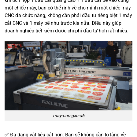
khi tích hợp 1 đầu cắt quảng cáo + 1 đầu cắt bế vào cùng
một chiếc máy, bạn có thể rinh về cho mình một chiếc máy
CNC đa chức năng, không cần phải đầu tư riêng biệt 1 máy
cắt CNC và 1 máy bế như trước kia nữa. Điều này giúp
doanh nghiệp tiết kiệm được chi phí đầu tư hơn rất nhiều.
may-cnc-gxu-a6
✅ Đa dạng vật liệu cắt hơn: Bạn sẽ không cần lo lắng về