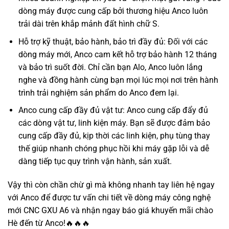
dòng máy được cung cấp bởi thương hiệu Anco luôn
trải dài trên khắp mảnh đất hình chữ S.
Hỗ trợ kỹ thuật, bảo hành, bảo trì đầy đủ: Đối với các
dòng máy mới, Anco cam kết hỗ trợ bảo hành 12 tháng
và bảo trì suốt đời. Chỉ cần bạn Alo, Anco luôn lắng
nghe và đồng hành cùng bạn mọi lúc mọi nơi trên hành
trình trải nghiệm sản phẩm do Anco đem lại.
Anco cung cấp đầy đủ vật tư: Anco cung cấp đẩy đủ
các dòng vật tư, linh kiện máy. Bạn sẽ được đảm bảo
cung cấp đầy đủ, kịp thời các linh kiện, phụ tùng thay
thế giúp nhanh chóng phục hồi khi máy gặp lỗi và dễ
dàng tiếp tục quy trình vận hành, sản xuất.
Vậy thì còn chần chừ gì mà không nhanh tay liên hệ ngay
với Anco để được tư vấn chi tiết về dòng máy công nghệ
mới CNC GXU A6 và nhận ngay báo giá khuyến mãi chào
Hè đến từ Anco!🔥🔥🔥