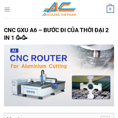
Bỏ
0
qua
nội
dung
CNC GXU A6 – BƯỚC ĐI CỦA THỜI ĐẠI 2
IN 1 🥳🥳