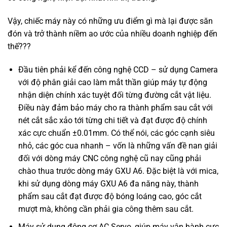
Vậy, chiếc máy này có những ưu điểm gì mà lại được săn
đón và trở thành niềm ao ước của nhiều doanh nghiệp đến
thế???
Đầu tiên phải kể đến công nghệ CCD – sử dụng Camera
với độ phân giải cao làm mắt thần giúp máy tự động
nhận diện chính xác tuyệt đối từng đường cắt vật liệu.
Điều này đảm bảo máy cho ra thành phẩm sau cắt với
nét cắt sắc xảo tới từng chi tiết và đạt được độ chính
xác cực chuẩn ±0.01mm. Có thể nói, các góc cạnh siêu
nhỏ, các góc cua nhanh – vốn là những vấn đề nan giải
đối với dòng máy CNC công nghệ cũ nay cũng phải
chào thua trước dòng máy GXU A6. Đặc biệt là với mica,
khi sử dụng dòng máy GXU A6 đa năng này, thành
phẩm sau cắt đạt được độ bóng loáng cao, góc cắt
mượt mà, không cần phải gia công thêm sau cắt.
Máy sử dụng động cơ AC Servo, giúp máy vận hành cực