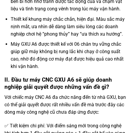
bền bỉ hơn nhờ tránh được tác động của va chạm vật
liệu và tình trạng cong vênh trong lúc máy vận hành.
Thiết kế khung máy chắc chắn, hiện đại. Màu sắc máy
nịnh mắt, ưa nhìn dễ dàng làm siêu lòng các doanh
nghiệp chơi hệ “phong thủy” hay “ưa thích xu hướng”.
Máy GXU A6 được thiết kế với 06 chân trụ vững chắc
giúp giữ máy không bị rung lắc khi chạy ở công suất
cao, nhờ đó động cơ máy đạt được hiệu quả cao nhất
khi vận hành.
II. Đầu tư máy CNC GXU A6 sẽ giúp doanh
nghiệp giải quyết được những vấn đề gì?
Với chiếc máy CNC A6 đa chức năng đến từ nhà GXU, bạn
có thể giải quyết được rất nhiều vấn đề mà trước đây các
dòng máy công nghệ cũ chưa đáp ứng được:
✅ Tiết kiệm chi phí: Với điểm sáng mới trong công nghệ