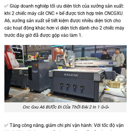
✅ Giúp doanh nghiệp tối ưu diện tích của xưởng sản xuất:
khi 2 chiếc máy cắt CNC + bế được tích hợp trên CNCGXU
A6, xưởng sản xuất sẽ tiết kiệm được nhiều diện tích cho
các hoạt động khác hơn vì diện tích dành cho 2 chiếc máy
trước đây giờ đã được gộp vào làm 1.
Cnc Gxu A6 BƯỚc Đi CỦa ThỜi ĐẠi 2 In 1 🥳🥳
✅ Tăng công năng, giảm chi phí vận hành: Với tốc độ vận