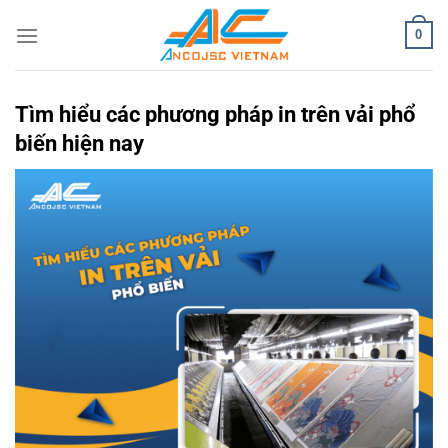
Bỏ
0
qua
nội
dung
Tìm hiểu các phương pháp in trên vải phổ
biến hiện nay