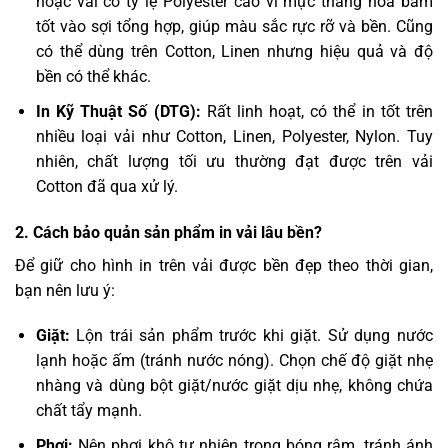
hoặc vải có tỷ lệ Polyester cao vì mực thăng hoa bám
tốt vào sợi tổng hợp, giúp màu sắc rực rỡ và bền. Cũng
có thể dùng trên Cotton, Linen nhưng hiệu quả và độ
bền có thể khác.
In Kỹ Thuật Số (DTG):
Rất linh hoạt, có thể in tốt trên
nhiều loại vải như Cotton, Linen, Polyester, Nylon. Tuy
nhiên, chất lượng tối ưu thường đạt được trên vải
Cotton đã qua xử lý.
2. Cách bảo quản sản phẩm in vải lâu bền?
Để giữ cho hình in trên vải được bền đẹp theo thời gian,
bạn nên lưu ý:
Giặt:
Lộn trái sản phẩm trước khi giặt. Sử dụng nước
lạnh hoặc ấm (tránh nước nóng). Chọn chế độ giặt nhẹ
nhàng và dùng bột giặt/nước giặt dịu nhẹ, không chứa
chất tẩy mạnh.
Phơi:
Nên phơi khô tự nhiên trong bóng râm, tránh ánh