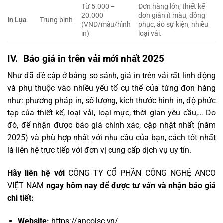
Từ 5.000 –
Đơn hàng lớn, thiết kế
20.000
đơn giản ít màu, đồng
In Lụa
Trung bình
(VND/màu/hình
phục, áo sự kiện, nhiều
in)
loại vải.
IV. Báo giá in trên vải mới nhất 2025
Như đã đề cập ở bảng so sánh, giá in trên vải rất linh động
và phụ thuộc vào nhiều yếu tố cụ thể của từng đơn hàng
như: phương pháp in, số lượng, kích thước hình in, độ phức
tạp của thiết kế, loại vải, loại mực, thời gian yêu cầu,… Do
đó, để nhận được báo giá chính xác, cập nhật nhất (năm
2025) và phù hợp nhất với nhu cầu của bạn, cách tốt nhất
là liên hệ trực tiếp với đơn vị cung cấp dịch vụ uy tín.
Hãy liên hệ với
CÔNG TY CỔ PHẦN CÔNG NGHỆ ANCO
VIỆT NAM
ngay hôm nay để được tư vấn và nhận báo giá
chi tiết:
Website:
https://ancojsc.vn/