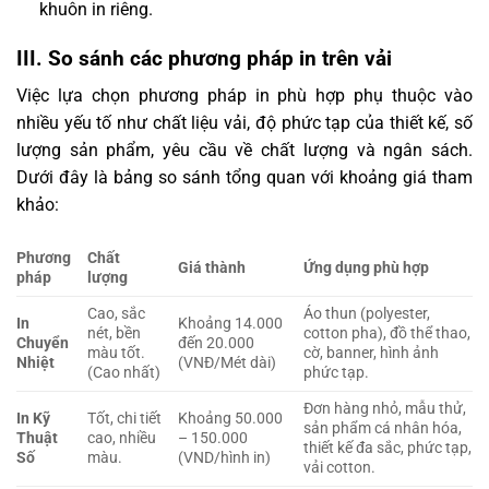
khuôn in riêng.
III. So sánh các phương pháp in trên vải
Việc lựa chọn phương pháp in phù hợp phụ thuộc vào
nhiều yếu tố như chất liệu vải, độ phức tạp của thiết kế, số
lượng sản phẩm, yêu cầu về chất lượng và ngân sách.
Dưới đây là bảng so sánh tổng quan với khoảng giá tham
khảo:
Phương
Chất
Giá thành
Ứng dụng phù hợp
pháp
lượng
Cao, sắc
Áo thun (polyester,
In
Khoảng 14.000
nét, bền
cotton pha), đồ thể thao,
Chuyển
đến 20.000
màu tốt.
cờ, banner, hình ảnh
Nhiệt
(VNĐ/Mét dài)
(Cao nhất)
phức tạp.
Đơn hàng nhỏ, mẫu thử,
In Kỹ
Tốt, chi tiết
Khoảng 50.000
sản phẩm cá nhân hóa,
Thuật
cao, nhiều
– 150.000
thiết kế đa sắc, phức tạp,
Số
màu.
(VND/hình in)
vải cotton.