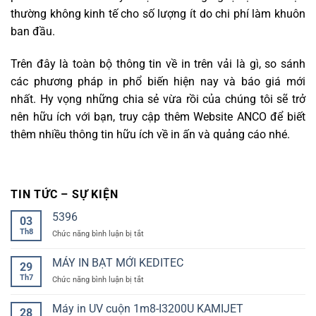
thường không kinh tế cho số lượng ít do chi phí làm khuôn
ban đầu.
Trên đây là toàn bộ thông tin về in trên vải là gì, so sánh
các phương pháp in phổ biến hiện nay và báo giá mới
nhất. Hy vọng những chia sẻ vừa rồi của chúng tôi sẽ trở
nên hữu ích với bạn, truy cập thêm Website ANCO để biết
thêm nhiều thông tin hữu ích về in ấn và quảng cáo nhé.
TIN TỨC – SỰ KIỆN
5396
03
Th8
ở
Chức năng bình luận bị tắt
MÁY IN BẠT MỚI KEDITEC
29
Th7
ở
Chức năng bình luận bị tắt
MÁY
IN
Máy in UV cuộn 1m8-I3200U KAMIJET
28
BẠT