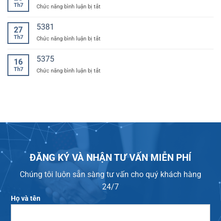
Th7
ở
Chức năng bình luận bị tắt
MỚI
Máy
KEDITEC
in
5381
27
UV
Th7
ở
Chức năng bình luận bị tắt
cuộn
1m8-
I3200U
5375
16
KAMIJET
Th7
ở
Chức năng bình luận bị tắt
ĐĂNG KÝ VÀ NHẬN TƯ VẤN MIỄN PHÍ
Chúng tôi luôn sẵn sàng tư vấn cho quý khách hàng
24/7
Họ và tên