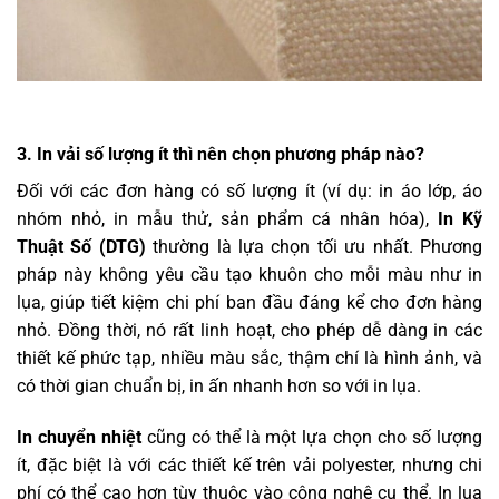
3. In vải số lượng ít thì nên chọn phương pháp nào?
Đối với các đơn hàng có số lượng ít (ví dụ: in áo lớp, áo
nhóm nhỏ, in mẫu thử, sản phẩm cá nhân hóa),
In Kỹ
Thuật Số (DTG)
thường là lựa chọn tối ưu nhất. Phương
pháp này không yêu cầu tạo khuôn cho mỗi màu như in
lụa, giúp tiết kiệm chi phí ban đầu đáng kể cho đơn hàng
nhỏ. Đồng thời, nó rất linh hoạt, cho phép dễ dàng in các
thiết kế phức tạp, nhiều màu sắc, thậm chí là hình ảnh, và
có thời gian chuẩn bị, in ấn nhanh hơn so với in lụa.
In chuyển nhiệt
cũng có thể là một lựa chọn cho số lượng
ít, đặc biệt là với các thiết kế trên vải polyester, nhưng chi
phí có thể cao hơn tùy thuộc vào công nghệ cụ thể. In lụa