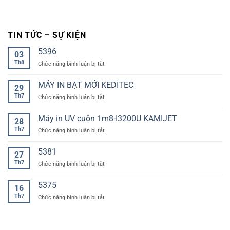
TIN TỨC – SỰ KIỆN
5396
03
Th8
ở
Chức năng bình luận bị tắt
MÁY IN BẠT MỚI KEDITEC
29
Th7
ở
Chức năng bình luận bị tắt
MÁY
IN
Máy in UV cuộn 1m8-I3200U KAMIJET
28
BẠT
Th7
ở
Chức năng bình luận bị tắt
MỚI
Máy
KEDITEC
in
5381
27
UV
Th7
ở
Chức năng bình luận bị tắt
cuộn
1m8-
I3200U
5375
16
KAMIJET
Th7
ở
Chức năng bình luận bị tắt