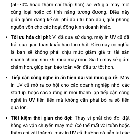
(50-70% hoặc thậm chí thấp hơn) so với giá máy mới
cùng loại hoặc có tính năng tương đương. Điều này
giúp giảm đáng kể chi phí đầu tư ban đầu, giải phóng
nguồn vốn cho các hoạt động kinh doanh khác.
Tối ưu hóa chi phí:
Vì đã qua sử dụng, máy in UV cũ đã
trải qua giai đoạn khấu hao lớn nhất. Điều này có nghĩa
là bạn sẽ không phải chịu mức giảm giá trị tài sản
nhanh chóng như khi mua máy mới. Giá trị máy sẽ giảm
chậm hơn, giúp bạn bảo toàn vốn đầu tư tốt hơn.
Tiếp cận công nghệ in ấn hiện đại với mức giá rẻ:
Máy
in UV cũ mở ra cơ hội cho các doanh nghiệp nhỏ, các
startup, hoặc các xưởng in mới thành lập tiếp cận công
nghệ in UV tiên tiến mà không cần phải bỏ ra số tiền
quá lớn.
Tiết kiệm thời gian chờ đợi:
Thay vì phải chờ đợi đặt
hàng và vận chuyển máy mới (có thể mất vài tuần hoặc
thậm chí vài tháng), máy in UV cũ thường có sẵn tại các