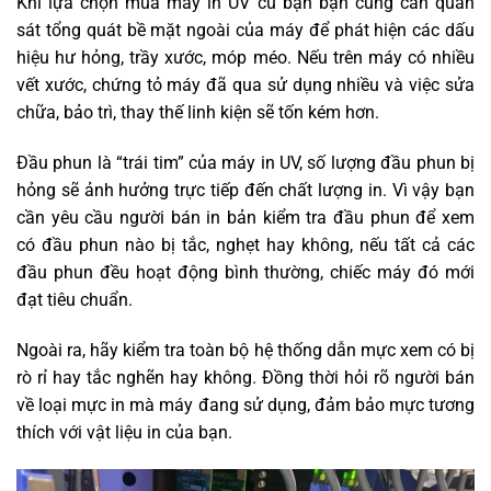
Khi lựa chọn mua máy in UV cũ bạn bạn cũng cần quan
sát tổng quát bề mặt ngoài của máy để phát hiện các dấu
hiệu hư hỏng, trầy xước, móp méo. Nếu trên máy có nhiều
vết xước, chứng tỏ máy đã qua sử dụng nhiều và việc sửa
chữa, bảo trì, thay thế linh kiện sẽ tốn kém hơn.
Đầu phun là “trái tim” của máy in UV, số lượng đầu phun bị
hỏng sẽ ảnh hưởng trực tiếp đến chất lượng in. Vì vậy bạn
cần yêu cầu người bán in bản kiểm tra đầu phun để xem
có đầu phun nào bị tắc, nghẹt hay không, nếu tất cả các
đầu phun đều hoạt động bình thường, chiếc máy đó mới
đạt tiêu chuẩn.
Ngoài ra, hãy kiểm tra toàn bộ hệ thống dẫn mực xem có bị
rò rỉ hay tắc nghẽn hay không. Đồng thời hỏi rõ người bán
về loại mực in mà máy đang sử dụng, đảm bảo mực tương
thích với vật liệu in của bạn.