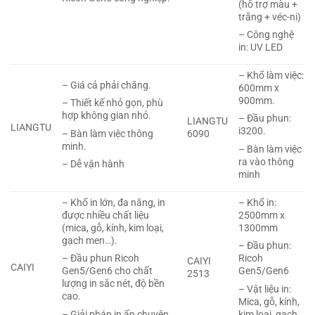
(hỗ trợ màu +
trắng + véc-ni)
– Công nghệ
in: UV LED
– Khổ làm việc:
– Giá cả phải chăng.
600mm x
900mm.
– Thiết kế nhỏ gọn, phù
hợp không gian nhỏ.
– Đầu phun:
LIANGTU
LIANGTU
i3200.
– Bàn làm việc thông
6090
minh.
– Bàn làm việc
ra vào thông
– Dễ vận hành
minh
– Khổ in lớn, đa năng, in
– Khổ in:
được nhiều chất liệu
2500mm x
(mica, gỗ, kính, kim loại,
1300mm
gạch men…).
– Đầu phun:
– Đầu phun Ricoh
Ricoh
CAIYI
CAIYI
Gen5/Gen6 cho chất
Gen5/Gen6
2513
lượng in sắc nét, độ bền
– Vật liệu in:
cao.
Mica, gỗ, kính,
– Giải pháp in ấn chuyên
kim loại, gạch