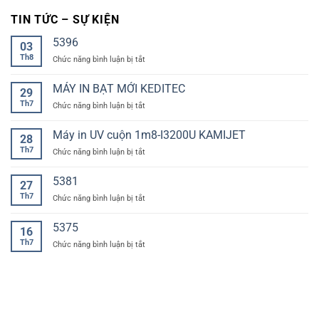
TIN TỨC – SỰ KIỆN
5396
03
Th8
ở
Chức năng bình luận bị tắt
MÁY IN BẠT MỚI KEDITEC
29
Th7
ở
Chức năng bình luận bị tắt
MÁY
IN
Máy in UV cuộn 1m8-I3200U KAMIJET
28
BẠT
Th7
ở
Chức năng bình luận bị tắt
MỚI
Máy
KEDITEC
in
5381
27
UV
Th7
ở
Chức năng bình luận bị tắt
cuộn
1m8-
I3200U
5375
16
KAMIJET
Th7
ở
Chức năng bình luận bị tắt