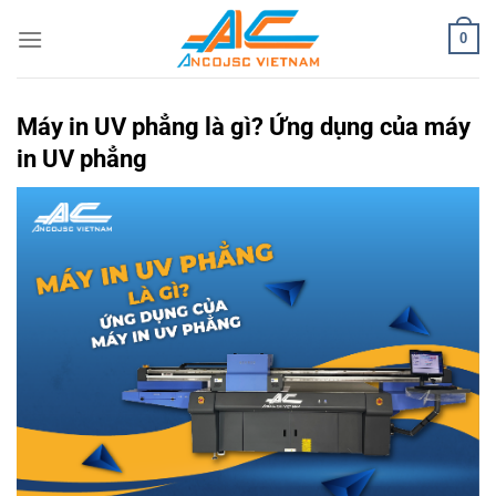
Bỏ
0
qua
nội
dung
Máy in UV phẳng là gì? Ứng dụng của máy
in UV phẳng