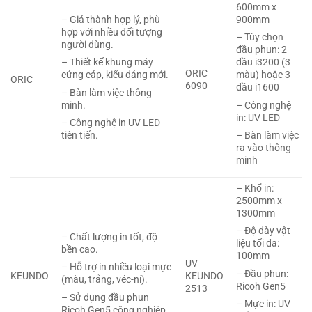
600mm x
– Giá thành hợp lý, phù
900mm
hợp với nhiều đối tượng
– Tùy chọn
người dùng.
đầu phun: 2
– Thiết kế khung máy
đầu i3200 (3
ORIC
cứng cáp, kiểu dáng mới.
màu) hoặc 3
ORIC
6090
đầu i1600
– Bàn làm việc thông
minh.
– Công nghệ
in: UV LED
– Công nghệ in UV LED
tiên tiến.
– Bàn làm việc
ra vào thông
minh
– Khổ in:
2500mm x
1300mm
– Độ dày vật
– Chất lượng in tốt, độ
liệu tối đa:
bền cao.
100mm
UV
– Hỗ trợ in nhiều loại mực
– Đầu phun:
KEUNDO
KEUNDO
(màu, trắng, véc-ni).
Ricoh Gen5
2513
– Sử dụng đầu phun
– Mực in: UV
Ricoh Gen5 công nghiệp.