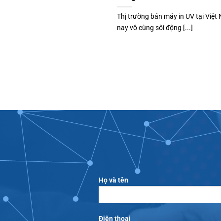
Thị trường bán máy in UV tại Việt
nay vô cùng sôi động [...]
Họ và tên
Điện thoại