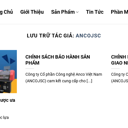
g Chủ
Giới Thiệu
Sản Phẩm
Tin Tức
Phần 
LƯU TRỮ TÁC GIẢ:
ANCOJSC
CHÍNH SÁCH BẢO HÀNH SẢN
CHÍNH 
PHẨM
GIAO 
Công ty Cổ phần Công nghệ Anco Việt Nam
Công ty 
(ANCOJSC) cam kết cung cấp cho [...]
(ANCOJSC
được ưa
ệc lựa