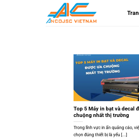
Bỏ
qua
Tran
nội
dung
Top 5 Máy in bạt và decal 
chuộng nhất thị trường
Trong lĩnh vực in ấn quảng cáo, vi
chọn đúng thiết bị là yếu [...]