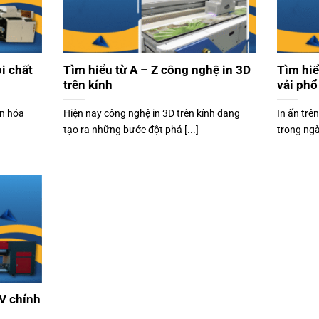
i chất
Tìm hiểu từ A – Z công nghệ in 3D
Tìm hiể
trên kính
vải phổ
ân hóa
Hiện nay công nghệ in 3D trên kính đang
In ấn trê
tạo ra những bước đột phá [...]
trong ngàn
UV chính