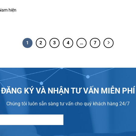
 Nam hiện
1
2
3
4
…
7
ĐĂNG KÝ VÀ NHẬN TƯ VẤN MIỄN PHÍ
Chúng tôi luôn sẵn sàng tư vấn cho quý khách hàng 24/7